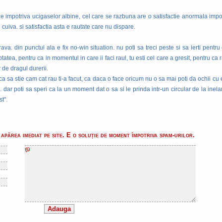
e impotriva ucigaselor albine, cel care se razbuna are o satisfactie anormala impot
 cuiva. si satisfactia asta e rautate care nu dispare.
ava. din punctul ala e fix no-win situation. nu poti sa treci peste si sa ierti pentr
ptatea, pentru ca in momentul in care ii faci raul, tu esti cel care a gresit, pentru ca ra
 de dragul durerii.
 ca sa stie cam cat rau ti-a facut, ca daca o face oricum nu o sa mai poti da ochii cu e
e. dar poti sa speri ca la un moment dat o sa si le prinda intr-un circular de la inel
t".
apărea imediat pe site. E o soluție de moment împotriva spam-urilor.