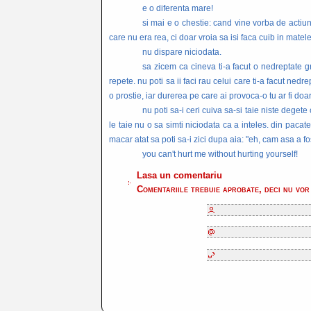
e o diferenta mare!
si mai e o chestie: cand vine vorba de actiun
care nu era rea, ci doar vroia sa isi faca cuib in matele
nu dispare niciodata.
sa zicem ca cineva ti-a facut o nedreptate gr
repete. nu poti sa ii faci rau celui care ti-a facut nedre
o prostie, iar durerea pe care ai provoca-o tu ar fi doar
nu poti sa-i ceri cuiva sa-si taie niste degete
le taie nu o sa simti niciodata ca a inteles. din pacat
macar atat sa poti sa-i zici dupa aia: "eh, cam asa a fos
you can't hurt me without hurting yourself!
Lasa un comentariu
Comentariile trebuie aprobate, deci nu vor 