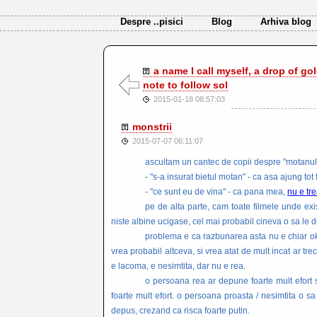
Despre ..pisici
Blog
Arhiva blog
a name I call myself, a drop of go
note to follow sol
2015-01-18 08:57:03
monstrii
2015-07-07 06:11:07
ascultam un cantec de copii despre "motanul g
- "s-a insurat bietul motan" - ca asa ajung tot
- "ce sunt eu de vina" - ca pana mea,
nu e tr
pe de alta parte, cam toate filmele unde ex
niste albine ucigase, cel mai probabil cineva o sa le de
problema e ca razbunarea asta nu e chiar ok.
vrea probabil altceva, si vrea atat de mult incat ar tre
e lacoma, e nesimtita, dar nu e rea.
o persoana rea ar depune foarte mult efort s
foarte mult efort. o persoana proasta / nesimtita o sa 
depus, crezand ca risca foarte putin.