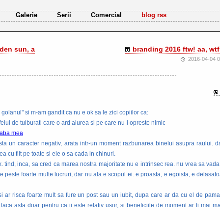
Galerie
Serii
Comercial
blog rss
lden sun, a
branding 2016 ftw! aa, wtf
2016-04-04 0
olanul" si m-am gandit ca nu e ok sa le zici copiilor ca:
 felul de tulburati care o ard aiurea si pe care nu-i opreste nimic
eaba mea
ista un caracter negativ, arata intr-un moment razbunarea binelui asupra raului. 
a cu flit pe toate si ele o sa cada in chinuri.
 tind, inca, sa cred ca marea nostra majoritate nu e intrinsec rea. nu vrea sa vad
ce peste foarte multe lucruri, dar nu ala e scopul ei. e proasta, e egoista, e delasato
i ar risca foarte mult sa fure un post sau un iubit, dupa care ar da cu el de pama
faca asta doar pentru ca ii este relativ usor, si beneficiile de moment ar fi mai ma