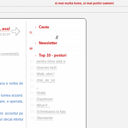
si mai multa lume, si mai putini oameni
Cauta
, asa!
1:51:07
//
Newsletter
comentarii(0)
Top 10 - posturi
01.
pentru mine asta e
02.
Give'em hell!
03.
Walk, idiot !
04.
chip_de_lut
daca e vorba de
05.
..
06.
Gratis
a lumea arzand.
07.
Daydream
are, e speriata,
08.
What if ..
09.
Schimbarea la fata
nt. accentul pe
10.
Standarde
ri decat efortul