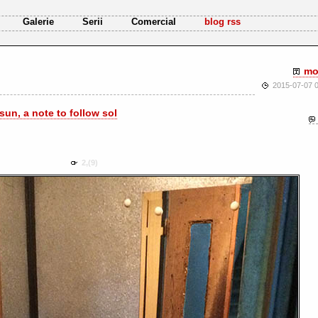
Galerie
Serii
Comercial
blog rss
mo
2015-07-07 0
sun, a note to follow sol
2,(9)