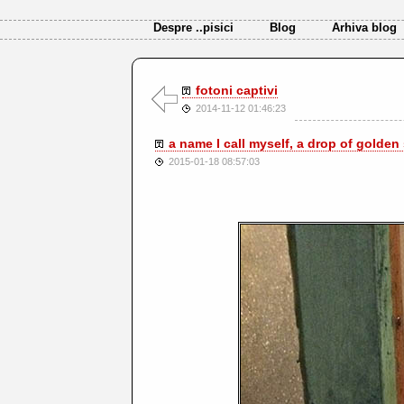
Despre ..pisici
Blog
Arhiva blog
fotoni captivi
2014-11-12 01:46:23
a name I call myself, a drop of golden 
2015-01-18 08:57:03