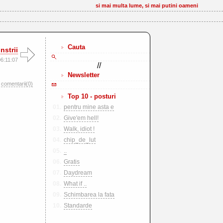
si mai multa lume, si mai putini oameni
Cauta
nstrii
6:11:07
//
Newsletter
comentarii(0)
Top 10 - posturi
01.
pentru mine asta e
02.
Give'em hell!
03.
Walk, idiot !
04.
chip_de_lut
05.
..
06.
Gratis
07.
Daydream
08.
What if ..
09.
Schimbarea la fata
10.
Standarde