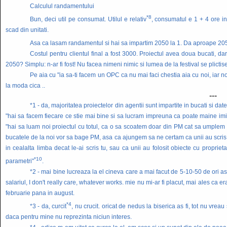
Calculul randamentului
*8
Bun, deci util pe consumat. Utilul e relativ
, consumatul e 1 + 4 ore i
scad din unitati.
Asa ca lasam randamentul si hai sa impartim 2050 la 1. Da aproape 20
Costul pentru clientul final a fost 3000. Proiectul avea doua bucati, da
2050? Simplu: n-ar fi fost! Nu facea nimeni nimic si lumea de la festival se plictis
Pe aia cu "ia sa-ti facem un OPC ca nu mai faci chestia aia cu noi, iar no
la moda cica ..
---
*1 - da, majoritatea proiectelor din agentii sunt impartite in bucati si dat
"hai sa facem fiecare ce stie mai bine si sa lucram impreuna ca poate maine imi vin
"hai sa luam noi proiectul cu totul, ca o sa scoatem doar din PM cat sa umple
bucatele de la noi vor sa bage PM, asa ca ajungem sa ne certam ca unii au scris nu
in cealalta limba decat le-ai scris tu, sau ca unii au folosit obiecte cu propri
*10
parametri"
.
*2 - mai bine lucreaza la el cineva care a mai facut de 5-10-50 de ori asta 
salariul, I don't really care, whatever works. mie nu mi-ar fi placut, mai ales ca e
februarie pana in august.
*4
*3 - da, curcit
, nu crucit. oricat de nedus la biserica as fi, tot nu vre
daca pentru mine nu reprezinta niciun interes.