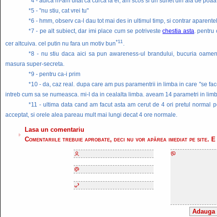
*4 - adica m-am uitat ca curca la el, am scos si un sunet din ala de poaa in
*5 - "nu stiu, cat vrei tu"
*6 - hmm, observ ca-l dau tot mai des in ultimul timp, si contrar aparente
*7 - pe alt subiect, dar imi place cum se potriveste
chestia asta
. pentru 
*11
cer altcuiva. cel putin nu fara un motiv bun
.
*8 - nu stiu daca aici sa pun awareness-ul brandului, bucuria oamenil
masura super-secreta.
*9 - pentru ca-i prim
*10 - da, caz real. dupa care am pus paramentrii in limba in care "se fa
intreb cum sa se numeasca. mi-l da in cealalta limba. aveam 14 parametri in limba
*11 - ultima data cand am facut asta am cerut de 4 ori pretul normal pen
acceptat, si orele alea pareau mult mai lungi decat 4 ore normale.
Lasa un comentariu
Comentariile trebuie aprobate, deci nu vor apărea imediat pe site. E