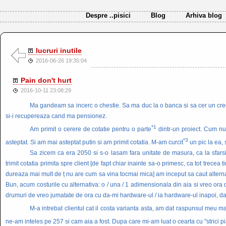
Despre ..pisici
Blog
Arhiva blog
lucruri inutile
2016-06-26 19:35:04
Pain don't hurt
2016-10-11 23:08:29
Ma gandeam sa incerc o chestie. Sa ma duc la o banca si sa cer un credi
si-i recupereaza cand ma pensionez.
*1
Am primit o cerere de cotatie pentru o parte
dintr-un proiect. Cum nu
*3
asteptat. Si am mai asteptat putin si am primit cotatia. M-am curcit
un pic la ea, 
Sa zicem ca era 2050 si s-o lasam fara unitate de masura, ca la sfarsi
trimit cotatia primita spre client [de fapt chiar inainte sa-o primesc, ca tot trecea
dureaza mai mult de ț nu are cum sa vina tocmai mica] am inceput sa caut alternati
Bun, acum costurile cu alternativa: o / una / 1 adimensionala din aia si vreo o
drumuri de vreo jumatate de ora cu da-mi hardware-ul / ia hardware-ul inapoi, d
M-a intrebat clientul cat il costa varianta asta, am dat raspunsul meu m
ne-am inteles pe 257 si cam aia a fost. Dupa care mi-am luat o cearta cu "strici pia