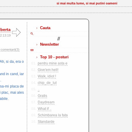
si mai multa lume, si mai putini oameni
Cauta
oberta
2:13:19
//
Newsletter
comentarii(3)
Top 10 - posturi
h, si da, era o
01.
pentru mine asta e
02.
Give'em hell!
nd in cand, iar
03.
Walk, idiot !
.
04.
chip_de_lut
e sa-mi placa de
05.
..
i plac, mai ales
06.
Gratis
abile.
07.
Daydream
08.
What if ..
09.
Schimbarea la fata
10.
Standarde