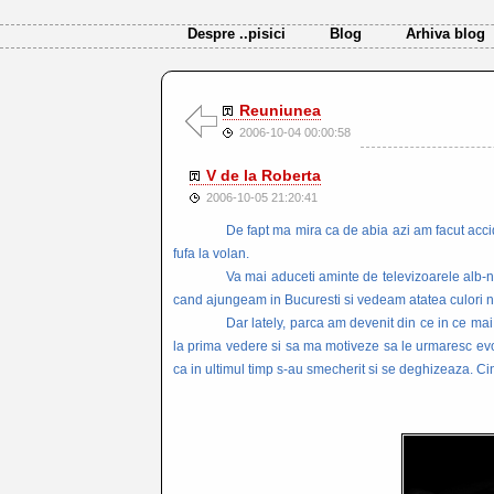
Despre ..pisici
Blog
Arhiva blog
Reuniunea
2006-10-04 00:00:58
V de la Roberta
2006-10-05 21:20:41
De fapt ma mira ca de abia azi am facut acci
fufa la volan.
Va mai aduceti aminte de televizoarele alb-
cand ajungeam in Bucuresti si vedeam atatea culori nu
Dar lately, parca am devenit din ce in ce mai 
la prima vedere si sa ma motiveze sa le urmaresc evol
ca in ultimul timp s-au smecherit si se deghizeaza. Ci