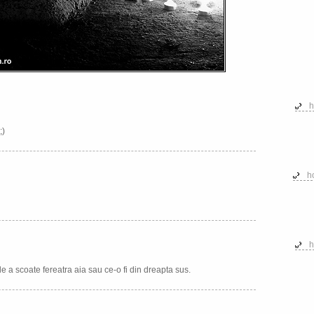
h
;)
h
h
de a scoate fereatra aia sau ce-o fi din dreapta sus.