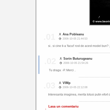
.01
Ana Pobleanu
2006-10-05 21:44:53
si.. si cine ti-a 'facut' rost de acest model bun? ;
.02
Sorin Buturugeanu
2006-10-05 21:54:26
Tu draga :-P. Merci ..
.03
VIMp
2006-10-05 22:12:08
Interesanta imaginea, merita totusi putin efort 
Lasa un comentariu