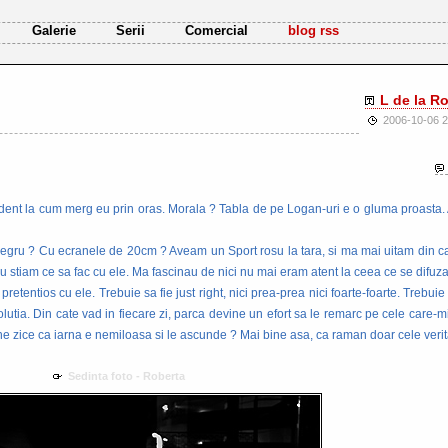
Galerie
Serii
Comercial
blog rss
L de la R
2006-10-06 2
dent la cum merg eu prin oras. Morala ? Tabla de pe Logan-uri e o gluma proasta. A
negru ? Cu ecranele de 20cm ? Aveam un Sport rosu la tara, si ma mai uitam din ca
 stiam ce sa fac cu ele. Ma fascinau de nici nu mai eram atent la ceea ce se difuza
pretentios cu ele. Trebuie sa fie just right, nici prea-prea nici foarte-foarte. Trebui
utia. Din cate vad in fiecare zi, parca devine un efort sa le remarc pe cele care-m
ne zice ca iarna e nemiloasa si le ascunde ? Mai bine asa, ca raman doar cele verit
Sedinta foto - Roberta