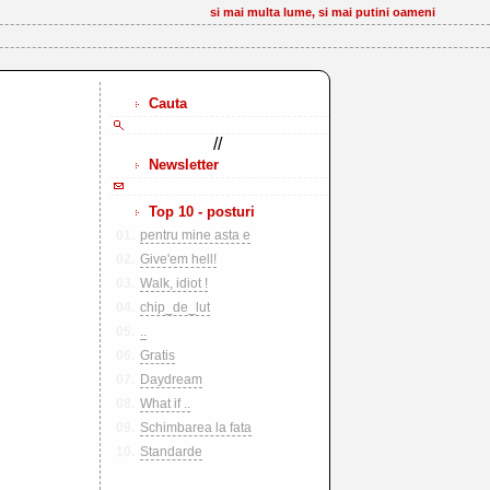
si mai multa lume, si mai putini oameni
Cauta
//
Newsletter
Top 10 - posturi
01.
pentru mine asta e
02.
Give'em hell!
03.
Walk, idiot !
04.
chip_de_lut
05.
..
06.
Gratis
07.
Daydream
08.
What if ..
09.
Schimbarea la fata
10.
Standarde