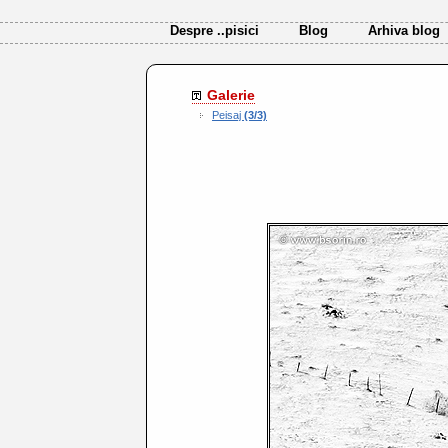
Despre ..pisici
Blog
Arhiva blog
Galerie
Peisaj
(3/3)