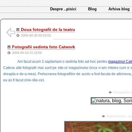
Despre ..pisici
Blog
Arhiva blog
Doua fotografii de la teatru
2009-04-30 00:03:53
Fotografii sedinta foto Catwork
2009-05-03 21:19:56
Am facut acum 2 saptamani o sedinta foto ad-hoc pentru
magazinul Cat
Cateva alte fotografii mai sunt pe site-ul magazinului (inca n-am inteles cum e st
dreapta e de-a mea). Prelucrarea fotografiilor de acolo a fost facuta de altcineva
eu as fi facut cine-stie-ce).
Fotografie
Sedinta foto - po